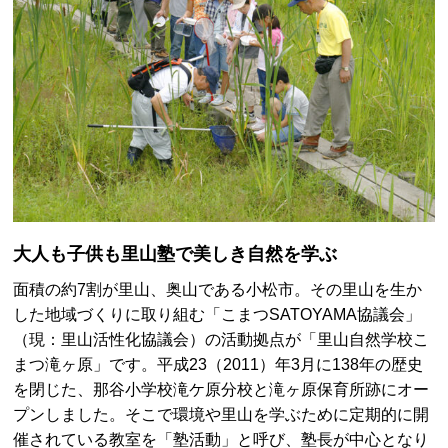
大人も子供も里山塾で美しき自然を学ぶ
面積の約7割が里山、奥山である小松市。その里山を生か
した地域づくりに取り組む「こまつSATOYAMA協議会」
（現：里山活性化協議会）の活動拠点が「里山自然学校こ
まつ滝ヶ原」です。平成23（2011）年3月に138年の歴史
を閉じた、那谷小学校滝ケ原分校と滝ヶ原保育所跡にオー
プンしました。そこで環境や里山を学ぶために定期的に開
催されている教室を「塾活動」と呼び、塾長が中心となり