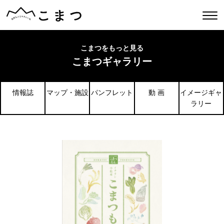
こまつをもっと見る
こまつギャラリー
情報誌
マップ・施設
パンフレット
動 画
イメージギャ
ラリー